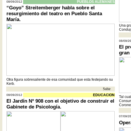
PUEBLOS ALEMANES
08/09/2012
“Goyo” Streitemberger habla sobre el
resurgimiento del teatro en Pueblo Santa
María.
Una gra
Conduj
08/09/2
El p
gran
Otra figura sobresaliente de esa comunidad que esta festejando su
Kerb.
Subir
- -
EDUCACION
08/09/2012
Tal cua
El Jardín Nº 908 con el objetivo de construir el
Consumi
Coronel
Gabinete de Psicología.
07/09/2
Oper