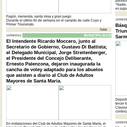
partido
“Nadie,
es jugar
Fogón, merienda, santa misa y gran juego.
10/09/2
Durante el ultimo fin de semana en el campito de calle Cuyo y
Primer Triunvirato.
Básq
Subir
- -
Triu
MUNICIPALIDAD
10/09/2012
Sarm
El Intendente Ricardo Moccero, junto al
Secretario de Gobierno, Gustavo Di Battista;
el Delegado Municipal, Jorge Streitenberger,
el Presidente del Concejo Deliberante,
Ernesto Palenzona, dejaron inaugurada la
cancha de voley adaptado para los abuelos
que asisten a diario al Club de Adultos
Mayores de Santa Maria.
Deporti
tercer 
Clausur
continú
10/09/2
En instalaciones del Club de Adultos Mayores de Santa María, el