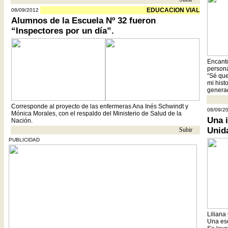
EDUCACION VIAL
08/09/2012
Alumnos de la Escuela Nº 32 fueron
“Inspectores por un día”.
Encantó
persona
“Sé qu
mi hist
genera
Corresponde al proyecto de las enfermeras Ana Inés Schwindt y
08/09/2
Mónica Morales, con el respaldo del Ministerio de Salud de la
Una i
Nación.
Unid
Subir
- -
PUBLICIDAD
Liliana 
Una esc