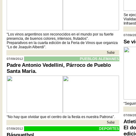
Se ejec
Vialida
Infraest
“Los vinos argentinos son reconocidos en el mundo por su fuerte
07/09/2
presencia, de buenos colores, intensos, frutados”.
Se vi
Preparativos en la cuarta edición de la Feria de Vinos que organiza
“Lo de Joaquín Alberdi”.
Subir
- -
PUEBLOS ALEMANES
07/09/2012
Padre Antonio Vedellini, Párroco de Pueblo
Santa Maria.
“Seguim
07/09/2
“No hay que olvidar que el centro de la fiesta es nuestra Patrona”.
Atlet
Subir
- -
El d
DEPORTES
07/09/2012
edic
Básquetbol.