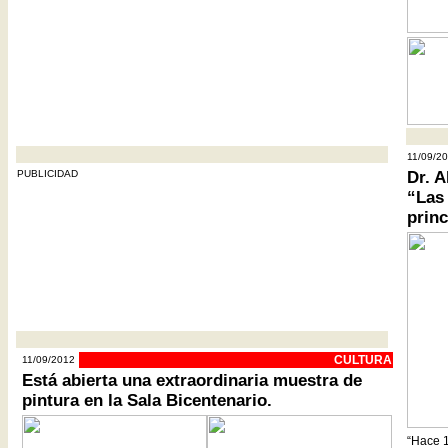
- - - - - -
- - - - - - - - - - - - - - - - - - - - - - - - - - - - - - - - - - - - - - - - - - - - - - - - - - - -
11/09/2
PUBLICIDAD
Dr. A
“Las
princ
- - - - - - - - - - - - - - - - - - - - - - - - - - - - - - - - - - - - - - - - - - - - - - - - - - - -
CULTURA
11/09/2012
Está abierta una extraordinaria muestra de
pintura en la Sala Bicentenario.
“Hace 1