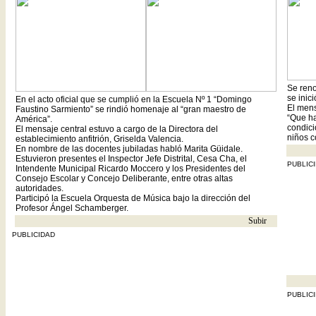
Se reno
se inici
En el acto oficial que se cumplió en la Escuela Nº 1 “Domingo
El mens
Faustino Sarmiento” se rindió homenaje al “gran maestro de
“Que ha
América”.
condic
El mensaje central estuvo a cargo de la Directora del
niños c
establecimiento anfitrión, Griselda Valencia.
En nombre de las docentes jubiladas habló Marita Güidale.
Estuvieron presentes el Inspector Jefe Distrital, Cesa Cha, el
PUBLIC
Intendente Municipal Ricardo Moccero y los Presidentes del
Consejo Escolar y Concejo Deliberante, entre otras altas
autoridades.
Participó la Escuela Orquesta de Música bajo la dirección del
Profesor Ángel Schamberger.
Subir
- -
PUBLICIDAD
- - - - - -
PUBLIC