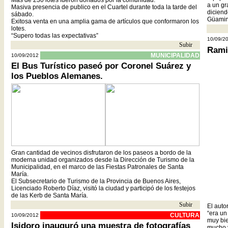
Más de 230 lotes fueron donados por la comunidad.
Al mismo tiempo, y con el propósito de afrontar los gastos que
a un gr
Masiva presencia de publico en el Cuartel durante toda la tarde del
demanda la organización del mencionado festival, se ofrecerá un
diciend
sábado.
Bono Contribución que tendrá un valor de $60 y que se espera
Güamin
Exitosa venta en una amplia gama de artículos que conformaron los
cuente con la adhesión del público.
lotes.
Simultáneamente se venderán las entradas para la obra “Excálibur”
“Supero todas las expectativas”
que se presentará el próximo 27 de septiembre. Boleterías
10/09/2
habilitadas en la sala del teatro de lunes a domingo de 17 a 20
Subir
- -
Rami
horas.
MUNICIPALIDAD
10/09/2012
El Bus Turístico paseó por Coronel Suárez y
los Pueblos Alemanes.
Gran cantidad de vecinos disfrutaron de los paseos a bordo de la
moderna unidad organizados desde la Dirección de Turismo de la
Municipalidad, en el marco de las Fiestas Patronales de Santa
María.
El Subsecretario de Turismo de la Provincia de Buenos Aires,
Licenciado Roberto Díaz, visitó la ciudad y participó de los festejos
de las Kerb de Santa María.
Subir
- -
El auto
“era un
CULTURA
10/09/2012
muy bie
Isidoro inauguró una muestra de fotografías
mucho y