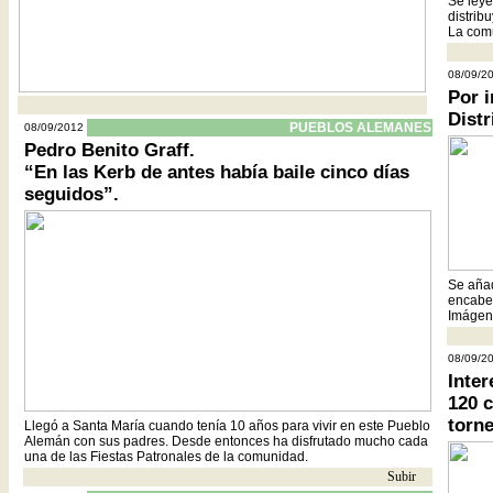
Se leye
distrib
La comu
08/09/2
Por 
- - - - - - - - - - - - - - - - - - - - - - - - - - - - - - - - - - - - - - - - - - - - - - - - - - - -
Distr
PUEBLOS ALEMANES
08/09/2012
Pedro Benito Graff.
“En las Kerb de antes había baile cinco días
seguidos”.
Se añad
encabez
Imágene
08/09/2
Inter
120 
torne
Llegó a Santa María cuando tenía 10 años para vivir en este Pueblo
Alemán con sus padres. Desde entonces ha disfrutado mucho cada
una de las Fiestas Patronales de la comunidad.
Subir
- -