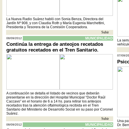
La Nueva Radio Suárez habló con Sonia Benza, Directora del
Jardín Nº 908, y con Claudia Roth y María Eugenia Marchettini,
Presidenta y Tesorera de la Comisión Cooperadora.
Subir
- -
MUNICIPALIDAD
08/09/2012
La sema
Continúa la entrega de anteojos recetados
vehícul
gratuitos recetados en el Tren Sanitario.
07/09/2
Psico
A continuación se detalla el listado de vecinos que deberán
presentarse en la dirección del Hospital Municipal “Doctor Raúl
Caccavo” en el horario de 6 a 14 hs. para retirar los anteojos
recetados tras la atención oftalmológica recibida en el Tren
Sanitario del Ministerio de Desarrollo Social en su paso por Coronel
Suárez.
Subir
- -
Una pat
MUNICIPALIDAD
08/09/2012
Dr. Ber