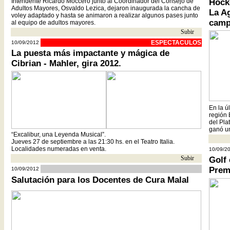
Intendente Ricardo Moccero junto al Coordinador del Consejo de
Hock
Adultos Mayores, Osvaldo Lezica, dejaron inaugurada la cancha de
La Ag
voley adaptado y hasta se animaron a realizar algunos pases junto
camp
al equipo de adultos mayores.
Subir
- -
ESPECTACULOS
10/09/2012
La puesta más impactante y mágica de
Cibrian - Mahler, gira 2012.
En la ú
región 
del Pla
ganó un
“Excalibur, una Leyenda Musical”.
Jueves 27 de septiembre a las 21:30 hs. en el Teatro Italia.
Localidades numeradas en venta.
10/09/2
Subir
- -
Golf 
cc
Prem
10/09/2012
Salutación para los Docentes de Cura Malal