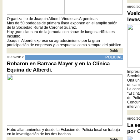
08/09/2
Vuel
Organiza Lo de Joaquín Alberdi Vinotecas Argentinas.
leves
Mas de 50 bodegas de primera línea exponen en el amplio salón
de la Sociedad Rural de Coronel Suárez.
Hoy gran clausura de la jornada con show de fuegos artificiales
incluido.
Joaquín Alberdi expresó su agradecimiento por la gran
participación de empresas y la respuesta como siempre del público.
Subir
- -
POLICIAL
08/09/2012
Robaron en Barraca Mayer y en la Clínica
Equina de Alberdi.
Impresi
Servici
Una uni
un cam
La cond
"El cin
de Poli
Concurr
intervi
08/09/2
La es
Hubo allanamientos y desde la Estación de Policía local se trabaja
por 
en la investigación de los dos hechos.
Subir
- -