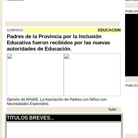
PUBLIC
- - - - - - - - - - - - - - - - - - - - - - - - - - - - - - - - - - - - - - - - - - - - - - - - - - - -
EDUCACION
11/09/2012
Padres de la Provincia por la Inclusión
Educativa fueron recibidos por las nuevas
autoridades de Educación.
- - - - - -
PUBLIC
Opinión de APaNE, La Asociación de Padres con Niños con
Necesidades Especiales.
Subir
- -
TITULOS BREVES...
01) UTICRA comunica que el próximo 13 de septiembre se celebra
- - - - - -
el Día del Trabajador de la Industria del Calzado de la Republica