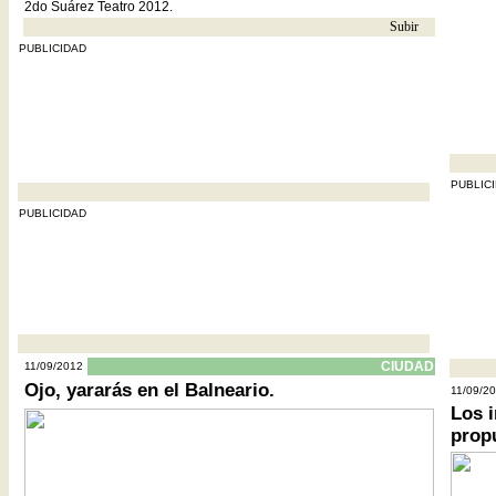
2do Suárez Teatro 2012.
Subir
- -
PUBLICIDAD
- - - - - -
PUBLIC
- - - - - - - - - - - - - - - - - - - - - - - - - - - - - - - - - - - - - - - - - - - - - - - - - - - -
PUBLICIDAD
- - - - - - - - - - - - - - - - - - - - - - - - - - - - - - - - - - - - - - - - - - - - - - - - - - - -
CIUDAD
11/09/2012
- - - - - -
Ojo, yararás en el Balneario.
11/09/2
Los i
propu