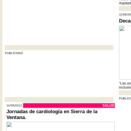
Aspitart
11/09/2
Deca
- - - - - - - - - - - - - - - - - - - - - - - - - - - - - - - - - - - - - - - - - - - - - - - - - - - -
PUBLICIDAD
“Las u
inclusiv
PUBLIC
- - - - - - - - - - - - - - - - - - - - - - - - - - - - - - - - - - - - - - - - - - - - - - - - - - - -
SALUD
11/09/2012
Jornadas de cardiología en Sierra de la
Ventana.