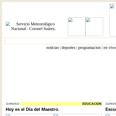
Hoy es 
noticias
|
deportes
|
programacion
|
en vivo
EDUCACION
11/09/2012
11/09/2
Hoy es el Día del Maestro.
Escu