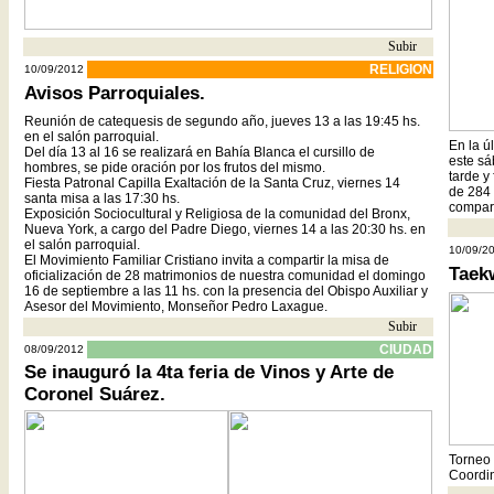
Subir
- -
RELIGION
10/09/2012
Avisos Parroquiales.
Reunión de catequesis de segundo año, jueves 13 a las 19:45 hs.
en el salón parroquial.
En la ú
Del día 13 al 16 se realizará en Bahía Blanca el cursillo de
este sá
hombres, se pide oración por los frutos del mismo.
tarde y
Fiesta Patronal Capilla Exaltación de la Santa Cruz, viernes 14
de 284 
santa misa a las 17:30 hs.
compart
Exposición Sociocultural y Religiosa de la comunidad del Bronx,
Nueva York, a cargo del Padre Diego, viernes 14 a las 20:30 hs. en
el salón parroquial.
10/09/2
El Movimiento Familiar Cristiano invita a compartir la misa de
Taek
oficialización de 28 matrimonios de nuestra comunidad el domingo
16 de septiembre a las 11 hs. con la presencia del Obispo Auxiliar y
Asesor del Movimiento, Monseñor Pedro Laxague.
Subir
- -
CIUDAD
08/09/2012
Se inauguró la 4ta feria de Vinos y Arte de
Coronel Suárez.
Torneo 
Coordin