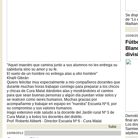
Se disp
de “Lo 
Maillan
10/09/2
Fútbo
Blan
divi
"Aquel maestro que camina junto a sus alumnos no les entrega su
sabiduría sino su amor y su fe.
El vuelo de un hombre no entrega alas a otro hombre"
Khalil Gibrán
Quiero felicitar muy especialmente a mis compañeros docentes que
durante muchas horas trabajan conmigo para preparar a los chicos
y chicas de Cura Malal dándoles alas y mostrándoles el camino
para que sean buenas personas y algún día puedan volar solos y
se realicen como seres humanos. Muchas gracias por
acompañarme y trabajar en equipo en "nuestra" Escuela Nº 6, por
su compromiso y sus valores humanos.
Hago extensivo este saludo a la docente del Jardín rural Nº 3 de
Derrotó
Cura Malal y a todos los docentes del distrito.
final an
Prof. Roberto Aliberti - Director Escuela Nº 6 - Cura Malal
Los dos
Subir
- -
Sarmien
cc
séptima
10/09/2012