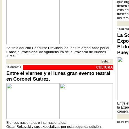
que org
tienen 
esta ed
trascen
los tem
11/09/2
La S
Expo
El d
Se trata del 2do Concurso Provincial de Pintura organizado por el
Puey
Consejo Profesional de Agrimensura de la Provincia de Buenos
Aires.
Subir
- -
CULTURA
11/09/2012
Entre el viernes y el lunes gran evento teatral
en Coronel Suárez.
Entre e
la Expo
comercia
Elencos nacionales e internacionales.
PUBLIC
Oscar Rekovski y sus expectativas por esta segunda edición.