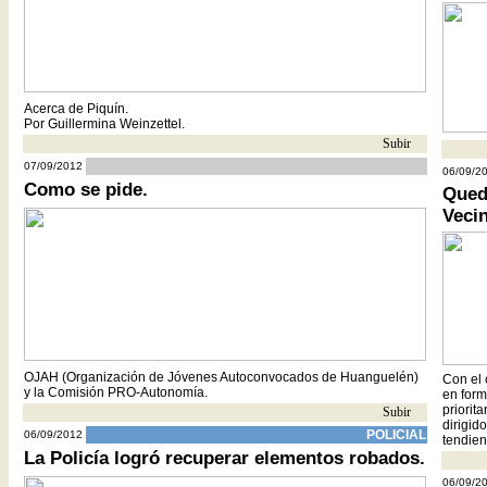
Acerca de Piquín.
Por Guillermina Weinzettel.
Subir
- -
cc
07/09/2012
06/09/2
Como se pide.
Qued
Veci
OJAH (Organización de Jóvenes Autoconvocados de Huanguelén)
Con el 
y la Comisión PRO-Autonomía.
en form
priorit
Subir
- -
dirigid
POLICIAL
06/09/2012
tendien
La Policía logró recuperar elementos robados.
06/09/2