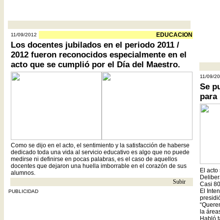
- - - - - - - - - - - - - - - - - - - - - - - - - - - - - - - - - - - - - - - - - - - - - - - - - - - -
EDUCACION
11/09/2012
Los docentes jubilados en el periodo 2011 /
2012 fueron reconocidos especialmente en el
acto que se cumplió por el Día del Maestro.
- - - - - -
11/09/2
Se p
para 
Como se dijo en el acto, el sentimiento y la satisfacción de haberse
dedicado toda una vida al servicio educativo es algo que no puede
medirse ni definirse en pocas palabras, es el caso de aquellos
docentes que dejaron una huella imborrable en el corazón de sus
El acto
alumnos.
Deliber
Subir
- -
Casi 80
El Inte
PUBLICIDAD
presidió
“Querem
la área
Habló t