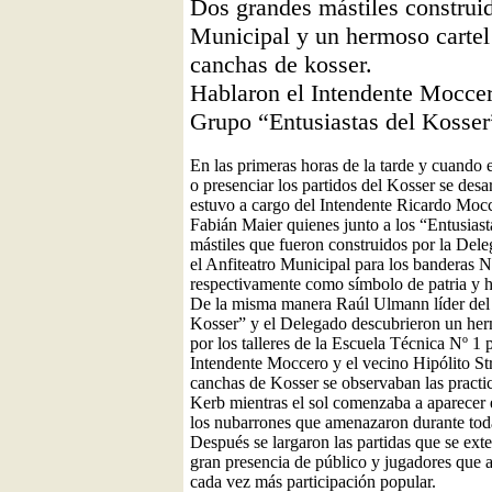
Dos grandes mástiles construi
Municipal y un hermoso cartel i
canchas de kosser.
Hablaron el Intendente Moccer
Grupo “Entusiastas del Kosser
En las primeras horas de la tarde y cuando e
o presenciar los partidos del Kosser se desa
estuvo a cargo del Intendente Ricardo Moc
Fabián Maier quienes junto a los “Entusiast
mástiles que fueron construidos por la Del
el Anfiteatro Municipal para los banderas 
respectivamente como símbolo de patria y 
De la misma manera Raúl Ulmann líder del 
Kosser” y el Delegado descubrieron un her
por los talleres de la Escuela Técnica Nº 1 
Intendente Moccero y el vecino Hipólito St
canchas de Kosser se observaban las practica
Kerb mientras el sol comenzaba a aparecer 
los nubarrones que amenazaron durante tod
Después se largaron las partidas que se exte
gran presencia de público y jugadores que 
cada vez más participación popular.