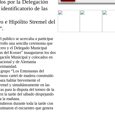
dos por la Delegación
dentificatorio de las
o e Hipólito Stremel del
”.
l publico se acercaba a participar
rrollo una sencilla ceremonia que
cero y el Delegado Municipal
as del Kosser” inauguraron los dos
egación Municipal y colocados en
Nacional y de Alemania
hermandad.
grupo “Los Entusiastas del
moso cartel de madera construido
para hablar brevemente el
remel y simultáneamente en las
s para la disputa del torneo de la
en la tarde del sábado despejando
a la mañana.
ndieron durante toda la tarde con
animaron el encuentro que genera