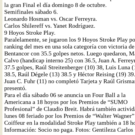
la gran Final el día domingo 8 de octubre.
Semifinales sábado 6.
Leonardo Hosman vs. Oscar Ferreyra.
Carlos Shilereff vs. Yanet Rodríguez.
9 Hoyos Stroke Play.
Paralelamente, se jugaron los 9 Hoyos Stroke Play po
ranking del mes en una sola categoría con victoria d
Bentancor con 35.5 golpes netos. Luego quedaron, M
Calvo (handicap interno 25) con 36.5, Juan A. Ferrey
37.5 golpes, Raúl Streitenberger (10) 38, Luis Luna (
38.5, Raúl Dégele (13) 38.5 y Héctor Reising (19) 39.
Juan C. Fuhr (11) no completó Tarjeta y Raúl Grism
presentó.
Para el día sábado 06 se anuncia un Four Ball a la
Americana a 18 hoyos por los Premios de “SUMO
Profesional” de Claudio Breit. Habrá también activid
lunes 08 feriado por los Premios de “Walter Wagner”
Coiffeur en la modalidad Stroke Play también a 18 h
Información: Socio no paga. Fotos: Gentileza Carlos 