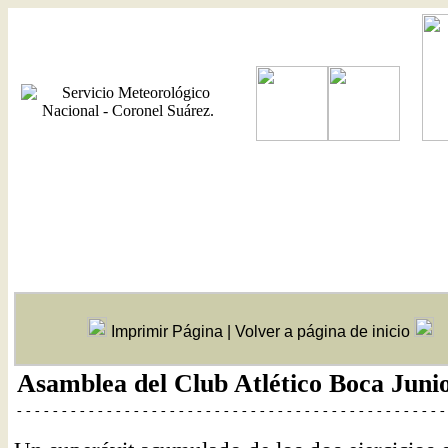
Imprimir Página
|
Volver a página de inicio
Asamblea del Club Atlético Boca Junio
- - - - - - - - - - - - - - - - - - - - - - - - - - - - - - - - - - - - - - - - - - - - - - - -