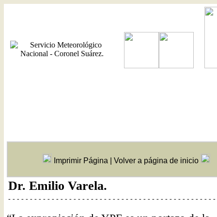
Imprimir Página
|
Volver a página de inicio
Dr. Emilio Varela.
- - - - - - - - - - - - - - - - - - - - - - - - - - - - - - - - - - - - - - - - - - - - - - - -