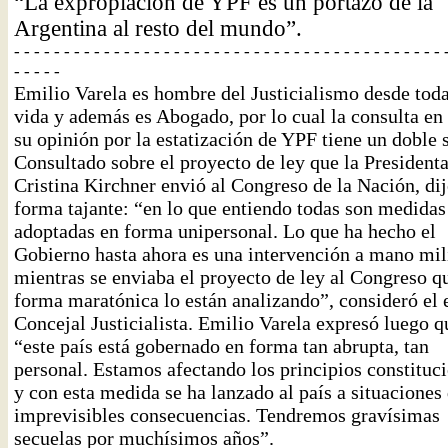
“La expropiación de YPF es un portazo de la
Argentina al resto del mundo”.
- - - - - - - - - - - - - - - - - - - - - - - - - - - - - - - - - - - - - - - - - - - 
- - - - -
Emilio Varela es hombre del Justicialismo desde toda
vida y además es Abogado, por lo cual la consulta en 
su opinión por la estatización de YPF tiene un doble 
Consultado sobre el proyecto de ley que la President
Cristina Kirchner envió al Congreso de la Nación, di
forma tajante: “en lo que entiendo todas son medidas
adoptadas en forma unipersonal. Lo que ha hecho el
Gobierno hasta ahora es una intervención a mano mili
mientras se enviaba el proyecto de ley al Congreso q
forma maratónica lo están analizando”, consideró el 
Concejal Justicialista. Emilio Varela expresó luego q
“este país está gobernado en forma tan abrupta, tan
personal. Estamos afectando los principios constituc
y con esta medida se ha lanzado al país a situaciones
imprevisibles consecuencias. Tendremos gravísimas
secuelas por muchísimos años”.