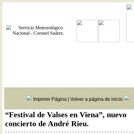
Imprimir Página
|
Volver a página de inicio
“Festival de Valses en Viena”, nuevo
concierto de André Rieu.
- - - - - - - - - - - - - - - - - - - - - - - - - - - - - - - - - - - - - - - - - - - - - - - -