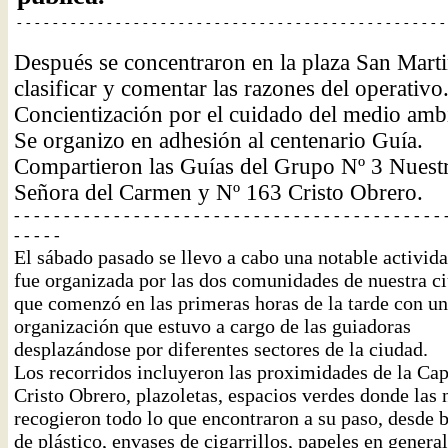
- - - - - - - - - - - - - - - - - - - - - - - - - - - - - - - - - - - - - - - - - - - - - - - -
Después se concentraron en la plaza San Marti
clasificar y comentar las razones del operativo
Concientización por el cuidado del medio amb
Se organizo en adhesión al centenario Guía.
Compartieron las Guías del Grupo Nº 3 Nuest
Señora del Carmen y Nº 163 Cristo Obrero.
- - - - - - - - - - - - - - - - - - - - - - - - - - - - - - - - - - - - - - - - - - - 
- - - - -
El sábado pasado se llevo a cabo una notable activid
fue organizada por las dos comunidades de nuestra c
que comenzó en las primeras horas de la tarde con u
organización que estuvo a cargo de las guiadoras
desplazándose por diferentes sectores de la ciudad.
Los recorridos incluyeron las proximidades de la Cap
Cristo Obrero, plazoletas, espacios verdes donde las 
recogieron todo lo que encontraron a su paso, desde b
de plástico, envases de cigarrillos, papeles en general