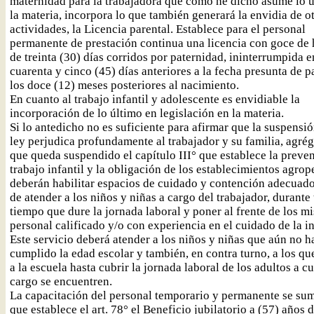
maternidad para la trabajadora que como he dicho asume lo 
la materia, incorpora lo que también generará la envidia de o
actividades, la Licencia parental. Establece para el personal
permanente de prestación continua una licencia con goce de
de treinta (30) días corridos por paternidad, ininterrumpida e
cuarenta y cinco (45) días anteriores a la fecha presunta de p
los doce (12) meses posteriores al nacimiento.
En cuanto al trabajo infantil y adolescente es envidiable la
incorporación de lo último en legislación en la materia.
Si lo antedicho no es suficiente para afirmar que la suspensió
ley perjudica profundamente al trabajador y su familia, agré
que queda suspendido el capítulo III° que establece la preve
trabajo infantil y la obligación de los establecimientos agrop
deberán habilitar espacios de cuidado y contención adecuado
de atender a los niños y niñas a cargo del trabajador, durante 
tiempo que dure la jornada laboral y poner al frente de los m
personal calificado y/o con experiencia en el cuidado de la in
Este servicio deberá atender a los niños y niñas que aún no h
cumplido la edad escolar y también, en contra turno, a los qu
a la escuela hasta cubrir la jornada laboral de los adultos a c
cargo se encuentren.
La capacitación del personal temporario y permanente se sum
que establece el art. 78° el Beneficio jubilatorio a (57) años 