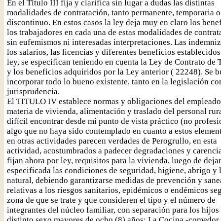
En el Título III fija y clarifica sin lugar a dudas las distintas
modalidades de contratación, tanto permanente, temporaria o
discontinuo. En estos casos la ley deja muy en claro los bene
los trabajadores en cada una de estas modalidades de contrat
sin eufemismos ni interesadas interpretaciones. Las indemni
los salarios, las licencias y diferentes beneficios establecidos
ley, se especifican teniendo en cuenta la Ley de Contrato de 
y los beneficios adquiridos por la Ley anterior ( 22248). Se 
incorporar todo lo bueno existente, tanto en la legislación co
jurisprudencia.
El TITULO IV establece normas y obligaciones del empleado
materia de vivienda, alimentación y traslado del personal rura
difícil encontrar desde mi punto de vista práctico (no profesi
algo que no haya sido contemplado en cuanto a estos elemen
en otras actividades parecen verdades de Perogrullo, en esta
actividad, acostumbrados a padecer degradaciones y carencia
fijan ahora por ley, requisitos para la vivienda, luego de deja
especificada las condiciones de seguridad, higiene, abrigo y 
natural, debiendo garantizarse medidas de prevención y san
relativas a los riesgos sanitarios, epidémicos o endémicos se
zona de que se trate y que consideren el tipo y el número de
integrantes del núcleo familiar, con separación para los hijos
distinto sexo mayores de ocho (8) años; La Cocina -comedor,