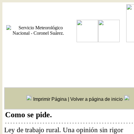
Imprimir Página
|
Volver a página de inicio
Como se pide.
- - - - - - - - - - - - - - - - - - - - - - - - - - - - - - - - - - - - - - - - - - - - - - - -
Ley de trabajo rural. Una opinión sin rigor